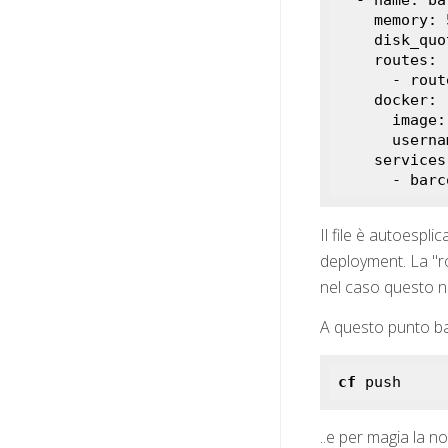
    memory: 512MB

    disk_quota: 512MB

    routes:

      - route: barcode-docker-ottimismo.cfapps.us10-001.hana.ondemand.com

    docker:

      image: piccimario/barcode-cf:latest

      username: piccimario

    services:

      -
Il file è autoespl
deployment. La "ro
nel caso questo n
A questo punto ba
cf
 push
..e per magia la n