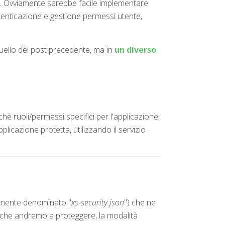
ne. Ovviamente sarebbe facile implementare
tenticazione e gestione permessi utente,
uello del post precedente, ma in
un diverso
è ruoli/permessi specifici per l'applicazione;
licazione protetta, utilizzando il servizio
almente denominato "
xs-security.json
") che ne
e che andremo a proteggere, la modalità