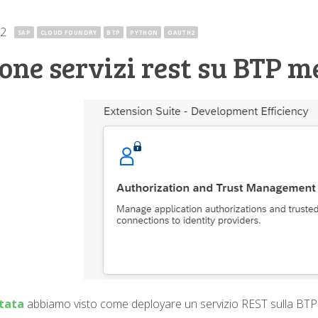
22
·
SAP
CLOUD FOUNDRY
BTP
PYTHON
OAUTH2
ione servizi rest su BTP
tata
abbiamo visto come deployare un servizio REST sulla BT