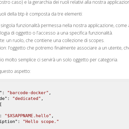
stro caso) e la gerarchia dei ruoli relativi alla nostra applicazio
uoli della btp è composta da tre elementi:
singola funzionalità permessa nella nostra applicazione, come a
ologia di oggetto o l'accesso a una specifica funzionalità.
te: un ruolo, che contiene una collezione di scopes.
tion: l'oggetto che potremo finalmente associare a un utente, che
o molto semplice ci servirà un solo oggetto per categoria.
 questo aspetto:
": 
"barcode-docker"
,

de
": 
"dedicated"
,

[

: 
"$XSAPPNAME.hello"
,

iption
": 
"Hello scope."