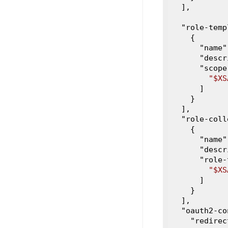
  ]
,

  "
role-temp
    {

      "
name
"
      "
descr
      "
scope
"$XS
      ]

}

  ]
,

  "
role-coll
    {

      "
name
"
      "
descr
      "
role-
"$XS
      ]

}

  ]
,

  "
oauth2-co
    "
redirec