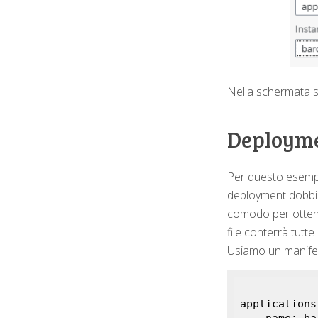
Nella schermata s
Deployme
Per questo esempi
deployment dobbia
comodo per ottener
file conterrà tutte
Usiamo un manife
---
applications:
  - name: barcode-docker
