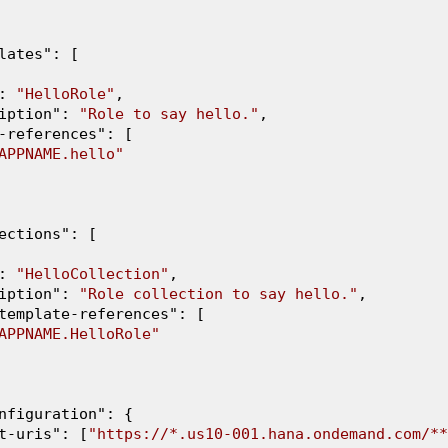
lates
": 
[

: 
"HelloRole"
,

iption
": 
"Role to say hello."
,

-references
": 
[

APPNAME.hello"
ections
": 
[

: 
"HelloCollection"
,

iption
": 
"Role collection to say hello."
,

template-references
": 
[

APPNAME.HelloRole"
nfiguration
": 
{

t-uris
": 
[
"https://*.us10-001.hana.ondemand.com/**