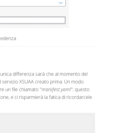
cedenza.
L'unica differenza sarà che al momento del
l servizio XSUAA creato prima. Un modo
e un file chiamato "
manifest.yaml
"; questo
ne, e ci risparmierà la fatica di ricordarcele.