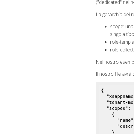
("dedicated" nel no
La gerarchia dei r
scope: una 
singola tip
role-templa
role-collec
Nel nostro esempi
Il nostro file avrà
{

  "
xsappname
  "
tenant-mo
  "
scopes
": 
    {

      "
name
"
      "
descr
}
