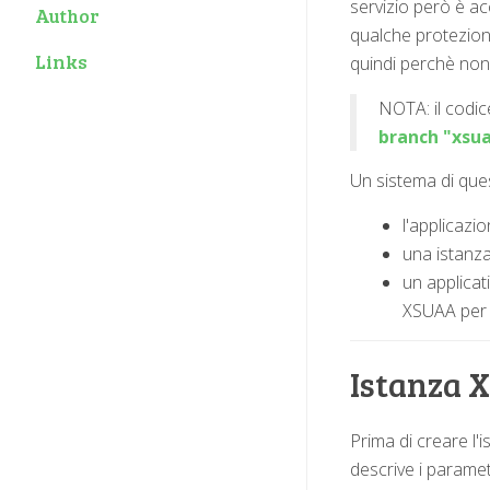
servizio però è ac
Author
qualche protezion
Links
quindi perchè non
NOTA: il codic
branch "xsu
Un sistema di qu
l'applicazi
una istanza
un applicat
XSUAA per e
Istanza 
Prima di creare l
descrive i paramet