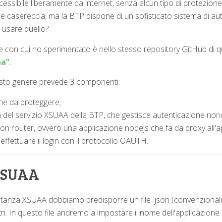
cessibile liberamente da internet, senza alcun tipo di protezio
e casereccia, ma la BTP dispone di un sofisticato sistema di au
 usare quello?
e con cui ho sperimentato è nello stesso repository GitHub di q
aa"
.
esto genere prevede 3 componenti:
one da proteggere;
 del servizio XSUAA della BTP, che gestisce autenticazione nonch
ion router, ovvero una applicazione nodejs che fa da proxy all'app
ffettuare il login con il protocollo OAUTH.
XSUAA
'istanza XSUAA dobbiamo predisporre un file json (convenzion
ri. In questo file andremo a impostare il nome dell'applicazion